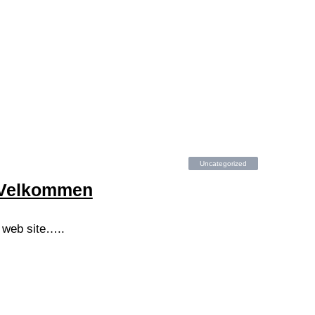
Uncategorized
Velkommen
n web site…..